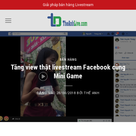
Bỏ
Giải pháp bán hàng Livestream
qua
nội
dung
BÁN HÀNG
Tăng view thật livestream Facebook cùng
Mini Game
ĐĂNG VÀO
28/04/2018
BỞI
THẾ ANH