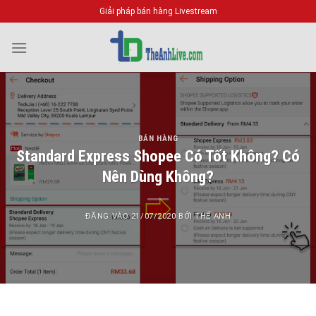
Bỏ
Giải pháp bán hàng Livestream
qua
nội
dung
BÁN HÀNG
Standard Express Shopee Có Tốt Không? Có
Nên Dùng Không?
ĐĂNG VÀO
21/07/2020
BỞI
THẾ ANH