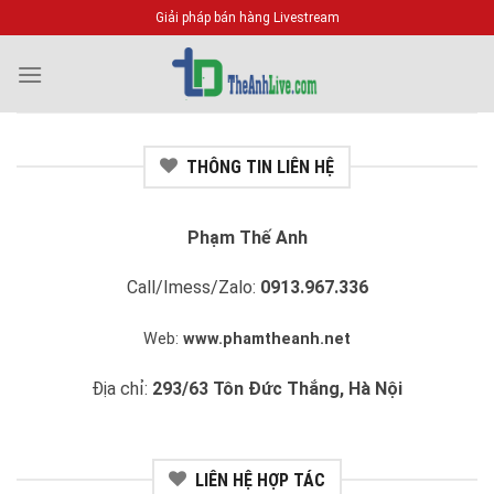
Bỏ
Giải pháp bán hàng Livestream
qua
nội
dung
THÔNG TIN LIÊN HỆ
Phạm Thế Anh
Call/Imess/Zalo:
0913.967.336
Web:
www.phamtheanh.net
Địa chỉ:
293/63 Tôn Đức Thắng, Hà Nội
LIÊN HỆ HỢP TÁC