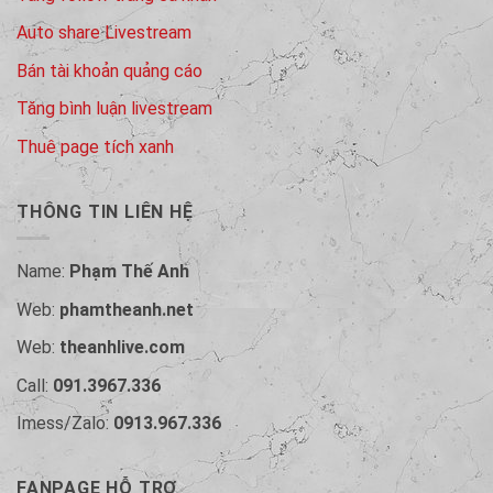
Auto share Livestream
Bán tài khoản quảng cáo
Tăng bình luận livestream
Thuê page tích xanh
THÔNG TIN LIÊN HỆ
Name:
Phạm Thế Anh
Web:
phamtheanh.net
Web:
theanhlive.com
Call:
091.3967.336
Imess/Zalo:
0913.967.336
FANPAGE HỖ TRỢ