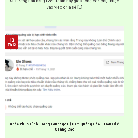
Xu hướng bán hàng livestream bây giờ không còn phụ thuộc
vào việc chia sẻ [...]
13
Th12
Khắc Phục Tình Trạng Fanpage Bị Cấm Quảng Cáo – Hạn Chế
Quảng Cáo