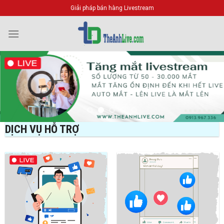
Bỏ
Giải pháp bán hàng Livestream
qua
nội
dung
DỊCH VỤ HỖ TRỢ