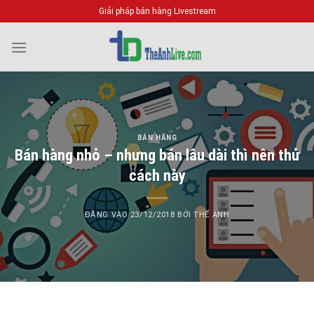
Bỏ
Giải pháp bán hàng Livestream
qua
nội
dung
BÁN HÀNG
Bán hàng nhỏ – nhưng bán lâu dài thì nên thử
cách này
ĐĂNG VÀO
23/12/2018
BỞI
THẾ ANH