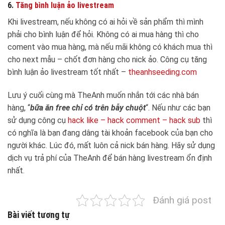
6.
Tăng bình luận ảo livestream
Khi livestream, nếu không có ai hỏi về sản phẩm thì mình
phải cho bình luận để hỏi. Không có ai mua hàng thì cho
coment vào mua hàng, mà nếu mãi không có khách mua thì
cho next mẫu – chốt đơn hàng cho nick ảo. Công cụ tăng
bình luận ảo livestream tốt nhất –
theanhseeding.com
Lưu ý cuối cùng mà TheAnh muốn nhắn tới các nhà bán
hàng, “
bữa ăn free chỉ có trên bẫy chuột
“. Nếu như các bạn
sử dụng công cụ
hack like – hack comment – hack sub
thì
có nghĩa là bạn đang dâng tài khoản facebook của bạn cho
người khác. Lúc đó, mất luôn cả nick bán hàng. Hãy sử dụng
dịch vụ trả phí của TheAnh để bán hàng livestream ổn định
nhất.
Đánh giá post
Bài viết tương tự