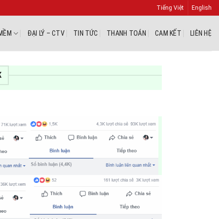
Tiếng Việt
English
MỀM
ĐẠI LÝ – CTV
TIN TỨC
THANH TOÁN
CAM KẾT
LIÊN HỆ
K