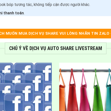
ook bóp tương tác, không tiếp cận được người khác.
hi thanh toán
.
CH MUỐN MUA DỊCH VỤ SHARE VUI LÒNG NHẮN TIN ZALO 
CHÚ Ý VỀ DỊCH VỤ AUTO SHARE LIVESTREAM