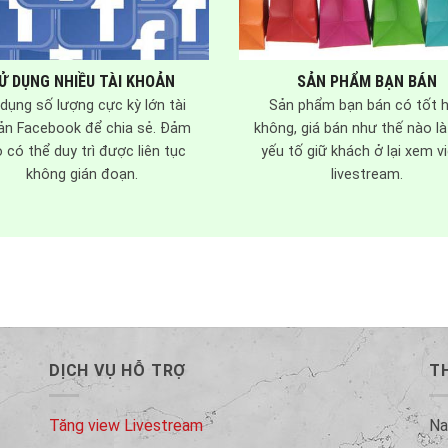
Ử DỤNG NHIỀU TÀI KHOẢN
SẢN PHẨM BẠN BÁN
dụng số lượng cực kỳ lớn tài
Sản phẩm bạn bán có tốt 
ản Facebook để chia sẻ. Đảm
không, giá bán như thế nào l
 có thể duy trì được liên tục
yếu tố giữ khách ở lại xem v
không gián đoạn.
livestream.
DỊCH VỤ HỖ TRỢ
TH
Tăng view Livestream
N