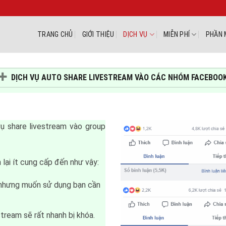
TRANG CHỦ
GIỚI THIỆU
DỊCH VỤ
MIỄN PHÍ
PHẦN 
DỊCH VỤ AUTO SHARE LIVESTREAM VÀO CÁC NHÓM FACEBOO
 vụ share livestream vào group
lại ít cung cấp đến như vậy:
 nhưng muốn sử dụng bạn cần
tream sẽ rất nhanh bị khóa.