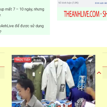
oup mất 7 – 10 ngày, nhưng
.
heAnhLive để được sử dụng
?