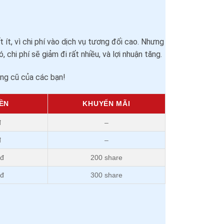
 ít, vì chi phí vào dịch vụ tương đối cao. Nhưng
hi phí sẽ giảm đi rất nhiều, và lợi nhuận tăng.
àng cũ của các bạn!
ỀN
KHUYẾN MÃI
đ
–
đ
–
0đ
200 share
0đ
300 share