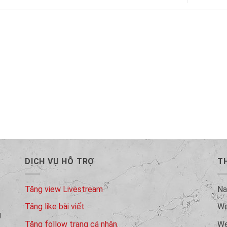
DỊCH VỤ HỖ TRỢ
TH
Tăng view Livestream
N
Tăng like bài viết
W
g
Tăng follow trang cá nhân
W