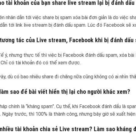
ao tài khoản của bạn share live stream lại bị đánh dấu
n nhân dẫn tới việc share bị spam xóa bài đơn giản là do việc shar
dẫn tới link live stream bị đánh dấu spam. Lúc đó Facebook sẽ xó
tương tác của Live stream, Facebook khi bị đánh dấu
 để ý, nhưng thực tế thì việc bị Facebook đánh dấu spam, xóa bài 
 Chỉ có tài khoản đó có thể xem được.
ậy, dù có bao nhiêu share đi chăng nữa cũng không có ai nhìn thấ
làm sao để bài viết hiển thị lại cho người khác xem?
pháp chính là “kháng spam”. Cụ thể, khi Facebook đánh dấu là spa
 Ngày trước, thì 100% là thành công, nhưng bây giờ sẽ xuất hiện
nhiều tài khoản chia sẻ Live stream? Làm sao kháng