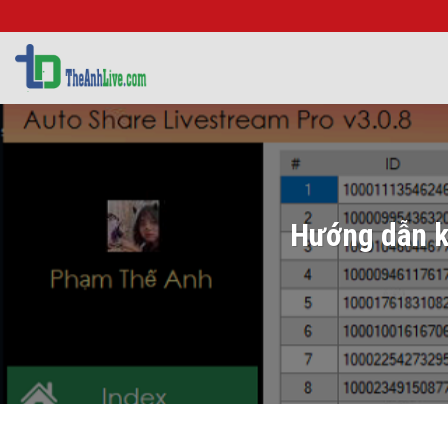
Bỏ
qua
nội
dung
Hướng dẫn k