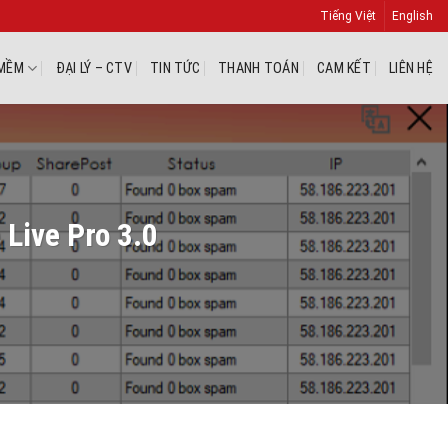
Tiếng Việt
English
MỀM
ĐẠI LÝ – CTV
TIN TỨC
THANH TOÁN
CAM KẾT
LIÊN HỆ
Live Pro 3.0