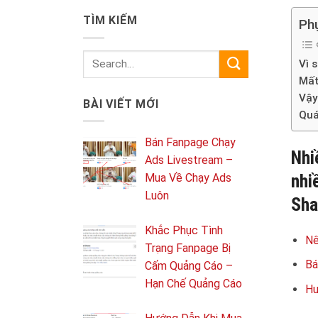
TÌM KIẾM
Phụ
Vì 
Mất
Vậy
BÀI VIẾT MỚI
Quá
Bán Fanpage Chạy
Nhi
Ads Livestream –
nhi
Mua Về Chạy Ads
Luôn
Sha
Khắc Phục Tình
Nê
Trạng Fanpage Bị
Bá
Cấm Quảng Cáo –
Hạn Chế Quảng Cáo
Hư