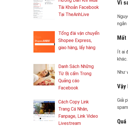
Hướng Dẫn Khi Mua
Vì s
Tài Khoản Facebook
Tại TheAnhLive
Nguyê
ngắn 
Tổng ​đài vận chuyển
Mất 
Shopee Express,
giao hàng, lấy hàng
Ít ai
khác.
Danh Sách Những
Như v
Từ Bị cấm Trong
Quảng cáo
Vậy 
Facebook
Giải 
Cách Copy Link
spam.
Trang Cá Nhân,
Fanpage, Link Video
Quá 
Livestream