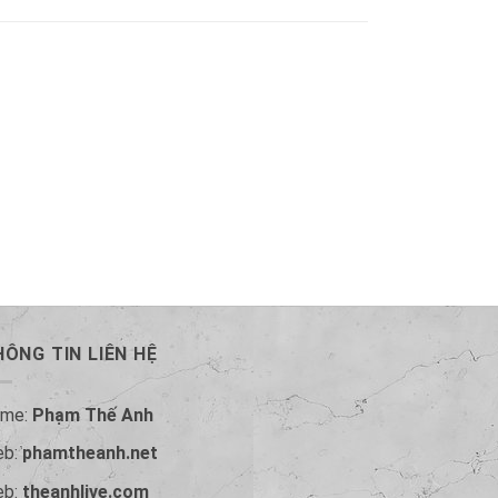
ÔNG TIN LIÊN HỆ
ame:
Phạm Thế Anh
eb:
phamtheanh.net
eb:
theanhlive.com