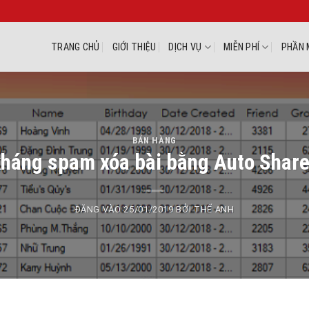
TRANG CHỦ
GIỚI THIỆU
DỊCH VỤ
MIỄN PHÍ
PHẦN 
BÁN HÀNG
háng spam xóa bài bằng Auto Share 
ĐĂNG VÀO
25/01/2019
BỞI
THẾ ANH