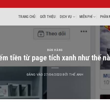
TRANG CHỦ
GIỚI THIỆU
DỊCH VỤ
MIỄN PHÍ
PHẦN 
BÁN HÀNG
ếm tiền từ page tích xanh như thế n
ĐĂNG VÀO
27/04/2020
BỞI
THẾ ANH