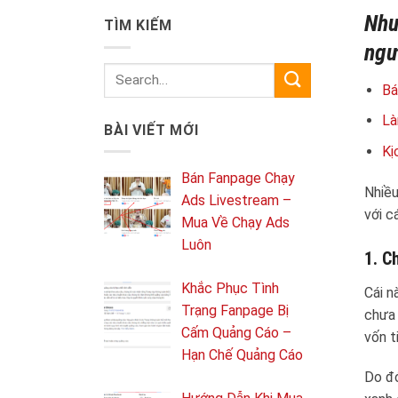
Nhu
TÌM KIẾM
ngư
Bá
Là
BÀI VIẾT MỚI
Kị
Bán Fanpage Chạy
Nhiều
Ads Livestream –
với c
Mua Về Chạy Ads
Luôn
1. C
Khắc Phục Tình
Cái n
Trạng Fanpage Bị
chưa 
Cấm Quảng Cáo –
vốn t
Hạn Chế Quảng Cáo
Do đó