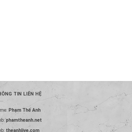
ÔNG TIN LIÊN HỆ
ame:
Phạm Thế Anh
eb:
phamtheanh.net
eb:
theanhlive.com