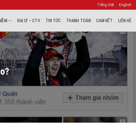
Tiếng Việt
English
MỀM
ĐẠI LÝ – CTV
TIN TỨC
THANH TOÁN
CAM KẾT
LIÊN HỆ
ào?