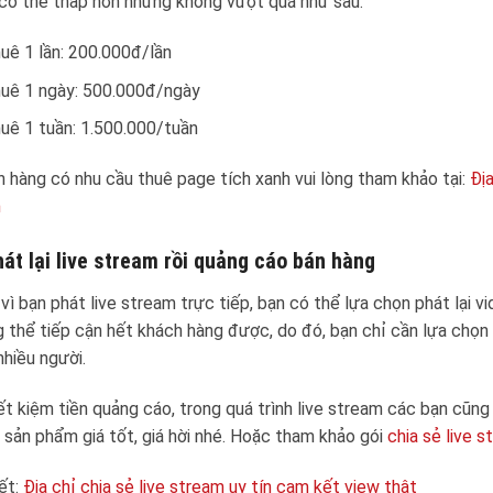
có thể thấp hơn nhưng không vượt quá như sau:
uê 1 lần: 200.000đ/lần
uê 1 ngày: 500.000đ/ngày
uê 1 tuần: 1.500.000/tuần
 hàng có nhu cầu thuê page tích xanh vui lòng tham khảo tại:
Địa
n
hát lại live stream rồi quảng cáo bán hàng
vì bạn phát live stream trực tiếp, bạn có thể lựa chọn phát lại vi
 thể tiếp cận hết khách hàng được, do đó, bạn chỉ cần lựa chọn 
nhiều người.
ết kiệm tiền quảng cáo, trong quá trình live stream các bạn cũn
sản phẩm giá tốt, giá hời nhé. Hoặc tham khảo gói
chia sẻ live 
iết:
Địa chỉ chia sẻ live stream uy tín cam kết view thật