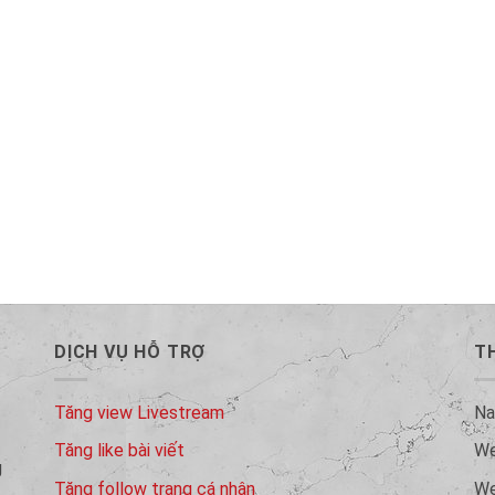
DỊCH VỤ HỖ TRỢ
TH
Tăng view Livestream
N
Tăng like bài viết
W
g
Tăng follow trang cá nhân
W