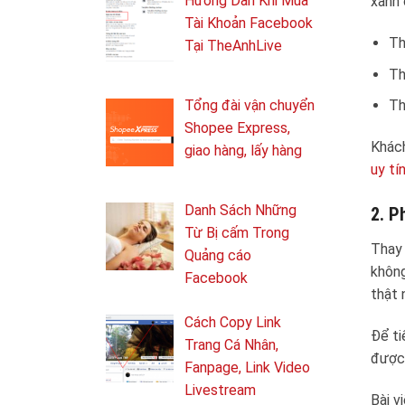
Hướng Dẫn Khi Mua
xanh 
Tài Khoản Facebook
Th
Tại TheAnhLive
Th
Tổng ​đài vận chuyển
Th
Shopee Express,
Khách
giao hàng, lấy hàng
uy tí
Danh Sách Những
2. P
Từ Bị cấm Trong
Thay 
Quảng cáo
không
Facebook
thật 
Cách Copy Link
Để ti
Trang Cá Nhân,
được 
Fanpage, Link Video
Livestream
Bài v