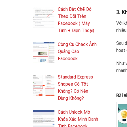
Cách Bật Chế Độ
3. K
Theo Dõi Trên
Với k
Facebook ( Máy
nhiều
Tính + Điện Thoại)
Sau đ
Công Cụ Check Ảnh
hoạt 
Quảng Cáo
Facebook
Như v
nhanh
Standard Express
Shopee Có Tốt
Không? Có Nên
Bài v
Dùng Không?
Cách Unlock Mở
Khóa Xác Minh Danh
Tính Facebook